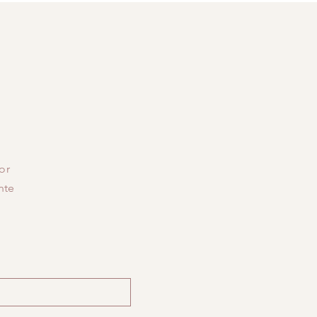
or
nte