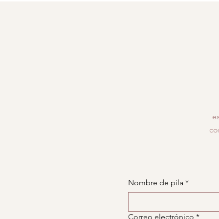
e
co
Nombre de pila
*
Correo electrónico
*