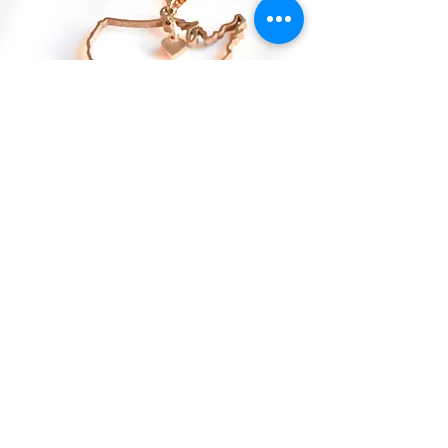
RECOGIDA LOCAL
Ofrecemos
servicio de recogida local
en
Lindon
y Lehi, Utah.
Una vez
confirmado su pedido, recibirá un correo
electrónico con la dirección e instrucciones para
la recogida. Por favor, espere a recibir el correo
electrónico de confirmación de "Listo para
recoger" antes de venir; así nos aseguramos de
que su pedido esté completamente preparado.