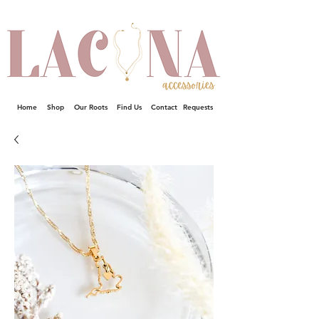
Home
Shop
Our Roots
Find Us
Contact
Requests