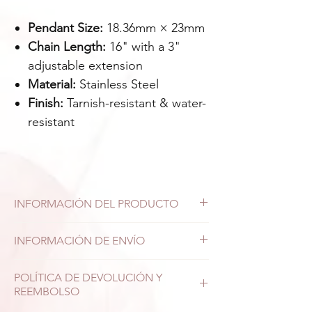
Pendant Size:
18.36mm × 23mm
Chain Length:
16" with a 3"
adjustable extension
Material:
Stainless Steel
Finish:
Tarnish-resistant & water-
resistant
INFORMACIÓN DEL PRODUCTO
Diseñada para el uso diario, esta pieza
INFORMACIÓN DE ENVÍO
combina durabilidad con un estilo
impecable y atemporal. Elaborada en
Tiempo de procesamiento
POLÍTICA DE DEVOLUCIÓN Y
acero inoxidable de alta calidad,
Los pedidos se procesan en un plazo
REEMBOLSO
ofrece un acabado elegante y
de 1 a 2 días hábiles (sin contar fines