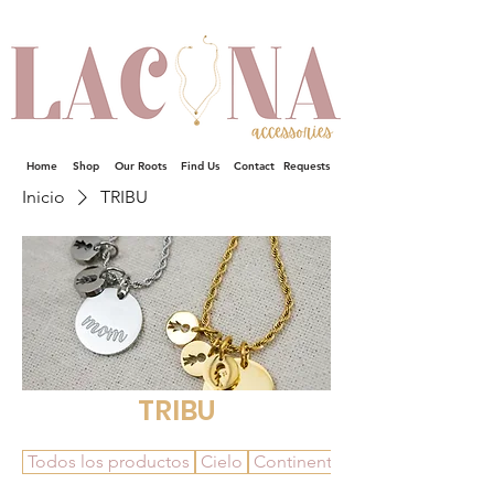
Home
Shop
Our Roots
Find Us
Contact
Requests
Inicio
TRIBU
TRIBU
Todos los productos
Cielo
Continentes