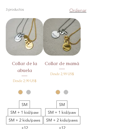
3 productos
Ordenar
Collar de la
Collar de mamá
abuela
Precio de oferta
Desde
2,99 US$
Precio de oferta
Desde
2,99 US$
SM
SM
SM + 1 kid/paw
SM + 1 kid/paw
SM + 2 kids/paws
SM + 2 kids/paws
+12
+12