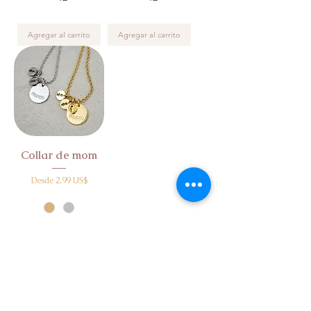
Agregar al carrito
Agregar al carrito
Collar de mom
Precio de oferta
Desde
2,99 US$
SM
SM + 1 kid/paw
SM + 2 kids/paws
+12